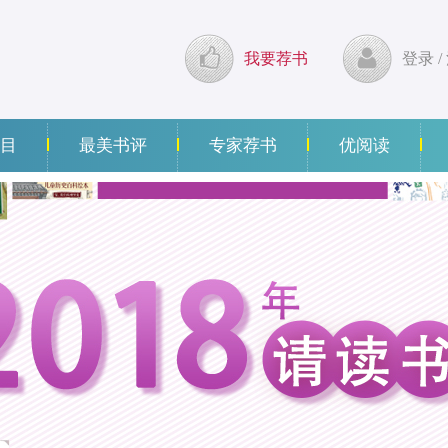
我要荐书
登录
/
目
最美书评
专家荐书
优阅读