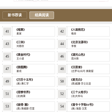
新书荐读
经典阅读
《暗算》
《人面桃花》
41
42
麦家
格非
《三体》
《北京法源寺》
43
44
刘慈欣
李敖
《黄金时代》
《湖光山色》
45
46
王小波
周大新
《狼图腾》
《沉思录》
47
48
姜戎
[古罗马]马可·奥勒留
《万历十五年》
《麦克白》
49
50
[美] 黄仁宇
[英]威廉·莎士比亚
《悲惨世界》
《三个火枪手》
51
52
[法]雨果
[法]大仲马
《彼得·潘》
《查令十字街84号》
53
54
[英] 詹姆斯·巴里
[美] 海莲·汉芙