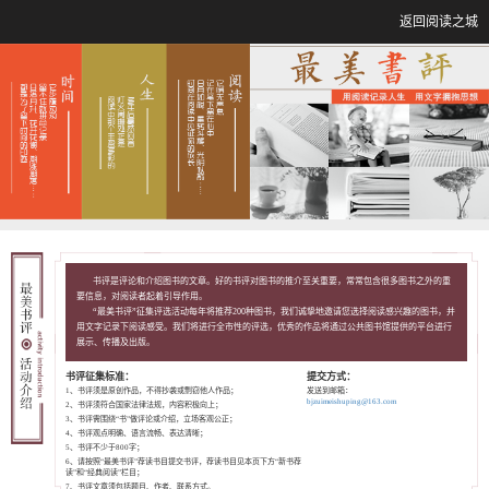
返回阅读之城
书评是评论和介绍图书的文章。好的书评对图书的推介至关重要，常常包含很多图书之外的重
要信息，对阅读者起着引导作用。
“最美书评”征集评选活动每年将推荐200种图书，我们诚挚地邀请您选择阅读感兴趣的图书，并
用文字记录下阅读感受。我们将进行全市性的评选，优秀的作品将通过公共图书馆提供的平台进行
展示、传播及出版。
书评征集标准：
提交方式：
1、书评须是原创作品，不得抄袭或剽窃他人作品；
发送到邮箱：
bjzuimeishuping@163.com
2、书评须符合国家法律法规，内容积极向上；
3、书评需围绕“书”做评论或介绍，立场客观公正；
4、书评观点明确、语言流畅、表达清晰；
5、书评不少于800字；
6、请按照“最美书评”荐读书目提交书评，荐读书目见本页下方“新书荐
读”和“经典阅读”栏目；
7、书评文章须包括题目、作者、联系方式。