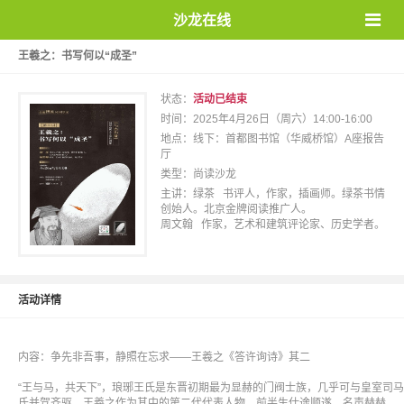
沙龙在线
王羲之：书写何以“成圣”
状态：
活动已结束
时间：2025年4月26日（周六）14:00-16:00
地点：线下：首都图书馆（华威桥馆）A座报告
厅
类型：尚读沙龙
主讲：绿茶 书评人，作家，插画师。绿茶书情
创始人。北京金牌阅读推广人。
周文翰 作家，艺术和建筑评论家、历史学者。
活动详情
内容：争先非吾事，静照在忘求——王羲之《答许询诗》其二
“王与马，共天下”，琅琊王氏是东晋初期最为显赫的门阀士族，几乎可与皇室司马
氏并驾齐驱，王羲之作为其中的第二代代表人物，前半生仕途顺遂，名声赫赫，