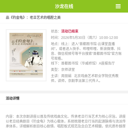
沙龙在线
品《钓金龟》：老旦艺术的唱腔之美
状态：
活动已结束
时间：2026年5月30日（周六）10:00-12:00
地点：线上：进入“首都图书馆-云课堂直播
间”，或者进入快手、哔哩哔哩、新浪微博、抖
音、微信视频号等平台搜索“首都图书馆”官方账
号观看。
线下：首都图书馆（华威桥馆）A座报告厅
类型：京师讲堂
主讲：周丽娟 北京戏曲艺术职业学院优秀教
师，讲师，京剧李派第三代传人。
活动详情
内容：本次京剧讲座以普及传统戏曲文化、传承老旦行当艺术为核心宗旨。讲座
以老旦经典剧目《钓金龟》为核心载体，系统梳理老旦行当的起源脉络与流派传
承体系，详细解析剧目核心剧情、唱腔板式规范及念白艺术精髓，依托质朴醇厚