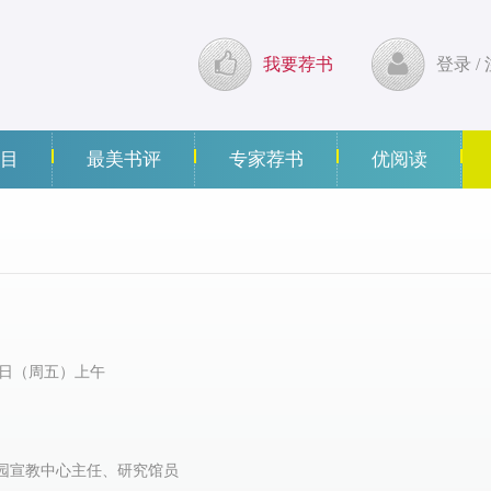
我要荐书
登录
/
目
最美书评
专家荐书
优阅读
月5日（周五）上午
公园宣教中心主任、研究馆员