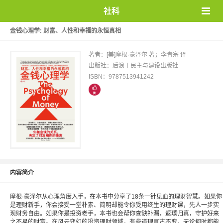
社科
金钱心理学: 财富、人性和幸福的永恒真相
著者：[美]摩根·豪泽尔 著；李青宗 译
出版社：后浪丨民主与建设出版社
ISBN：9787513941242
内容简介
摩根·豪泽尔从心理角度入手，在本书中分享了18条一针见血的理财智慧。如果你
是理财新手，你会接受一堂朴素、简明却能令你受用终生的理财课，先人一步实
现财务自由。如果你是投资老手，本书也会帮你查缺补漏，返璞归真，守护好来
之不易的财富。在风云变幻的投资理财领域，有些道理亘古不变，无论何时都能