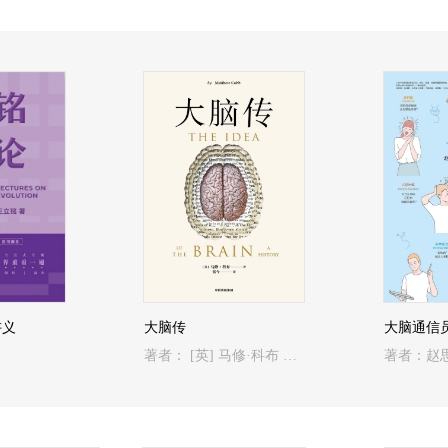
讲义
大脑传
著者： [英] 马修·科布 著；张今 译
著者：赵