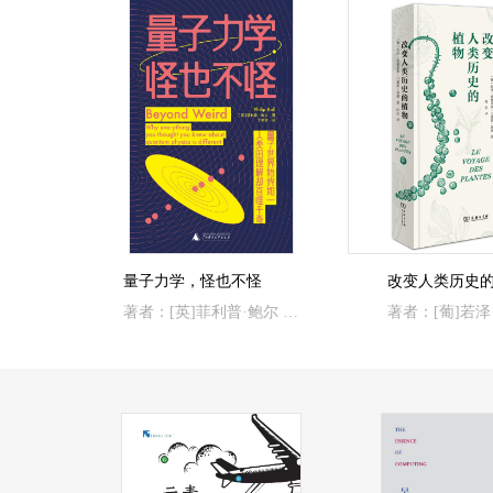
量子力学，怪也不怪
改变人类历史
著者：[英]菲利普·鲍尔 著；丁家琦 译