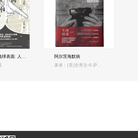
如何离开地球表面: 人类航空航天小史
阿尔茨海默病
西
著者：[美]史蒂文•R.萨瓦特 著；雷红星 译