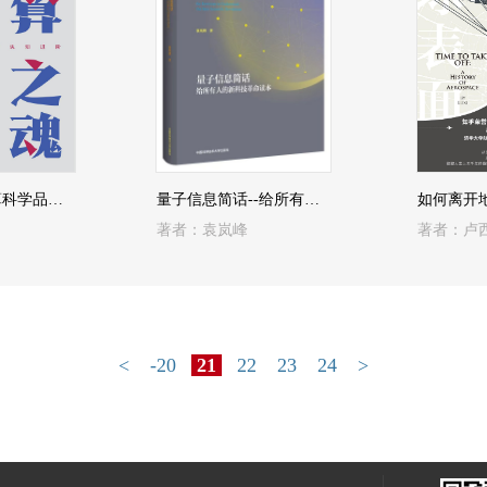
计算之魂：计算科学品位和认知进阶
量子信息简话--给所有人的新科技革命读本
著者：袁岚峰
著者：卢
<
-20
21
22
23
24
>