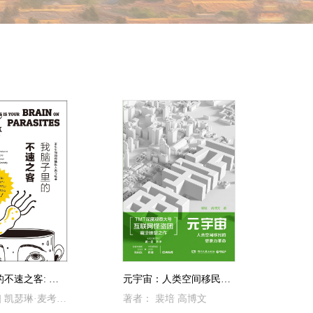
我脑子里的不速之客: 寄生生物如何操纵人类与社会
元宇宙：人类空间移民的想象力革命
著者：[美] 凯瑟琳·麦考利夫 著；袁祎 译
著者： 裴培 高博文