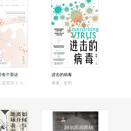
里有个雷达
进击的病毒
著者：[美] 迈克尔·S. A. 格拉齐亚诺 著； 张岭 译
著者：史钧