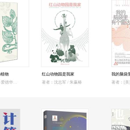
的植物
红山动物园是我家
我的脑袋
著者：[葡]若泽·爱德华多·门德斯·费朗 著；时征 译
著者：沈志军 / 朱赢椿