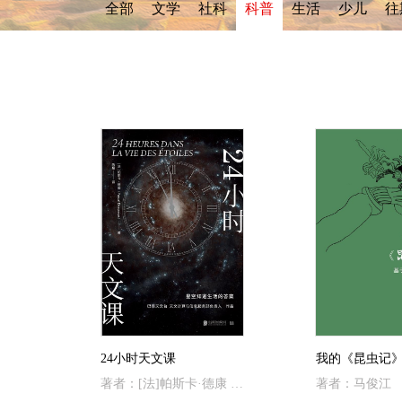
全部
文学
社科
科普
生活
少儿
往
24小时天文课
著者：[法]帕斯卡·德康 著； 陈榕 译
著者：马俊江