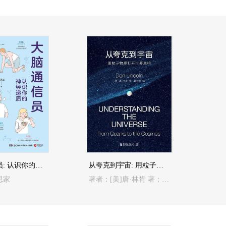
大脑通信员: 认识你的神经递质
从夸克到宇宙: 用粒子物理打开世界真相
思家
著者：[美]唐·林肯 著；孙佳雯 译