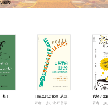
期回顾
我的《昆虫记》: 基于法布尔的重述
口袋里的进化论: 从自然之谜到基因未来
著者： [法] 让-巴普蒂斯特·德·帕纳菲厄 著；刘昱 / 王龙丹 / 邢路达 译