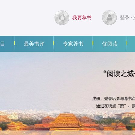
我要荐书
登录
/
目
最美书评
专家荐书
优阅读